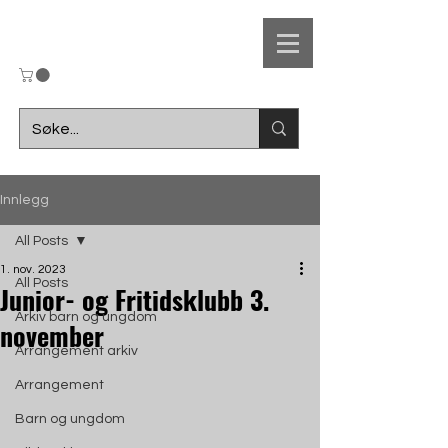
UL
Innlegg
Ungdomslaget
All Posts
1. nov. 2023
F
r
amsteg
All Posts
Junior- og Fritidsklubb 3.
Arkiv barn og ungdom
november
Arrangement arkiv
Arrangement
Barn og ungdom