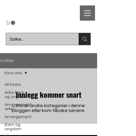
UL
Artikler
Ungdomslaget
Kino-info
F
r
amsteg
All Posts
Innlegg kommer snart
Arkiv barn
og ungdom
Arrangement
Utforsk andre kategorier i denne
arkiv
bloggen eller kom tilbake senere.
Arrangement
Barn og
ungdom