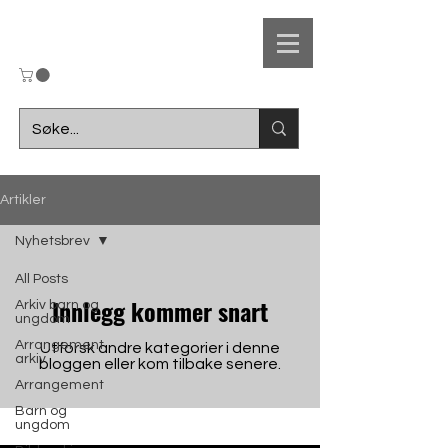
UL
Artikler
Ungdomslaget
Nyhetsbrev
F
r
amsteg
All Posts
Innlegg kommer snart
Arkiv barn og
ungdom
Arrangement
Utforsk andre kategorier i denne
arkiv
bloggen eller kom tilbake senere.
Arrangement
Barn og
ungdom