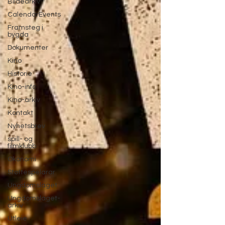
Bildearkiv
CalendarEvents
Framsteg i
bygda
Dokumenter
Kino
Historie
Kino-info
Kino-arkiv
Kontakt
Nyhetsbrev
spill- og
filmklubb
Økonomi
Støttespelarar
Ungdomslaget
Ungdomslaget-
arkiv
Utleie