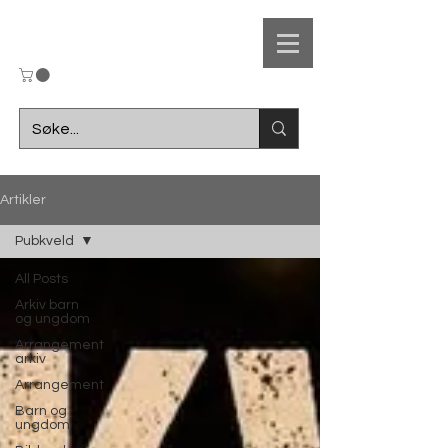
UL
Artikler
Ungdomslaget
Pubkveld
F
r
amsteg
All Posts
Arkiv barn
og ungdom
Arrangement
arkiv
Arrangement
Barn og
ungdom