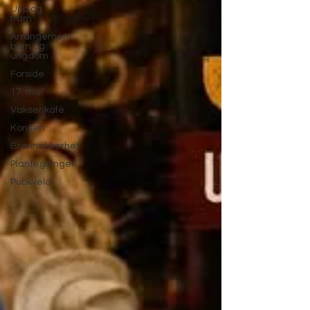
Upp og
fram
Arrangement
barn og
ungdom
Forside
17. mai
Vaksenkafè
Konsert
Brannsikkerhet
Plantegninger
Pubkveld