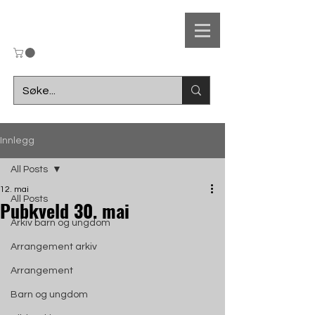
UL
Innlegg
Ungdomslaget
All Posts
12. mai
F
r
amsteg
All Posts
Pubkveld 30. mai
Arkiv barn og ungdom
Arrangement arkiv
Arrangement
Barn og ungdom