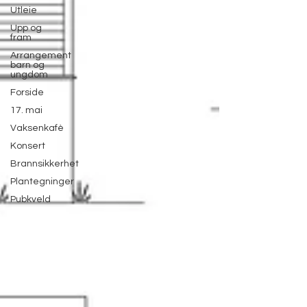
Utleie
Upp og
fram
Arrangement
barn og
ungdom
Forside
17. mai
Vaksenkafè
Konsert
Brannsikkerhet
Plantegninger
Pubkveld