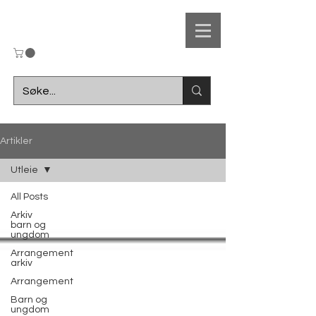
UL
Artikler
Ungdomslaget
Utleie
F
r
amsteg
All Posts
Arkiv
barn og
ungdom
Arrangement
arkiv
Arrangement
Barn og
ungdom