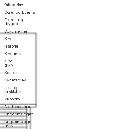
Bildearkiv
CalendarEvents
Framsteg
i bygda
Dokumenter
Kino
Historie
Kino-info
Kino-
arkiv
Kontakt
Nyhetsbrev
spill- og
filmklubb
Økonomi
Støttespelarar
Ungdomslaget
Ungdomslaget-
arkiv