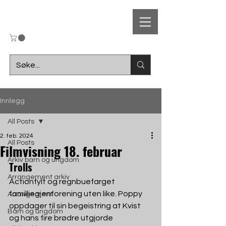
UL
Innlegg
Ungdomslaget
All Posts
2. feb. 2024
F
r
amsteg
All Posts
Filmvisning 18. februar
Arkiv barn og ungdom
Trolls
Arrangement arkiv
Actionfylt og regnbuefarget 
familliegjenforening uten like. Poppy 
Arrangement
oppdager til sin begeistring at Kvist 
Barn og ungdom
og hans fire brødre utgjorde 