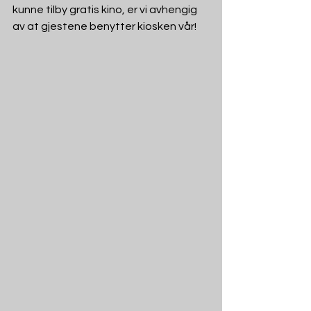
kunne tilby gratis kino, er vi avhengig 
av at gjestene benytter kiosken vår!