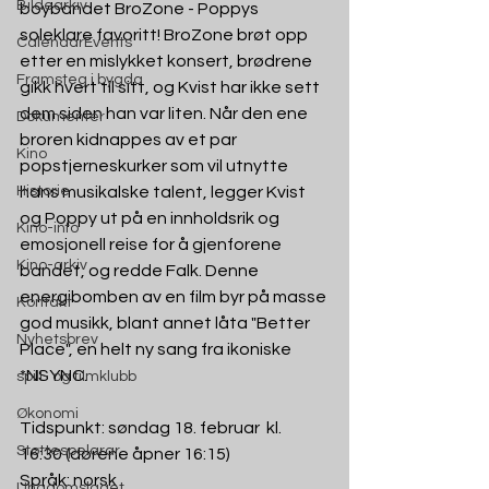
Bildearkiv
boybandet BroZone - Poppys 
soleklare favoritt! BroZone brøt opp 
CalendarEvents
etter en mislykket konsert, brødrene 
Framsteg i bygda
gikk hvert til sitt, og Kvist har ikke sett 
dem siden han var liten. Når den ene 
Dokumenter
broren kidnappes av et par 
Kino
popstjerneskurker som vil utnytte 
Historie
hans musikalske talent, legger Kvist 
og Poppy ut på en innholdsrik og 
Kino-info
emosjonell reise for å gjenforene 
Kino-arkiv
bandet, og redde Falk. Denne 
energibomben av en film byr på masse 
Kontakt
god musikk, blant annet låta "Better 
Nyhetsbrev
Place", en helt ny sang fra ikoniske 
*NSYNC.
spill- og filmklubb
Økonomi
Tidspunkt: søndag 18. februar  kl. 
Støttespelarar
16:30 (dørene åpner 16:15)
Språk: norsk
Ungdomslaget