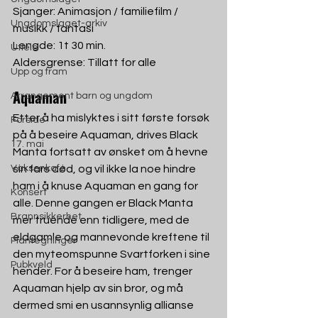
Sjanger: Animasjon / familiefilm / 
Ungdomslaget-arkiv
musikk / fantasi
Lengde: 1t 30 min.
Utleie
Aldersgrense: Tillatt for alle
Upp og fram
Aquaman
Arrangement barn og ungdom
Etter å ha mislyktes i sitt første forsøk 
Forside
på å beseire Aquaman, drives Black 
17. mai
Manta fortsatt av ønsket om å hevne 
Vaksenkafè
sin fars død, og vil ikke la noe hindre 
ham i å knuse Aquaman en gang for 
Konsert
alle. Denne gangen er Black Manta 
Brannsikkerhet
mer truende enn tidligere, med de 
eldgamle og mannevonde kreftene til 
Plantegninger
den myteomspunne Svartforken i sine 
Pubkveld
hender. For å beseire ham, trenger 
Aquaman hjelp av sin bror, og må 
dermed smi en usannsynlig allianse 