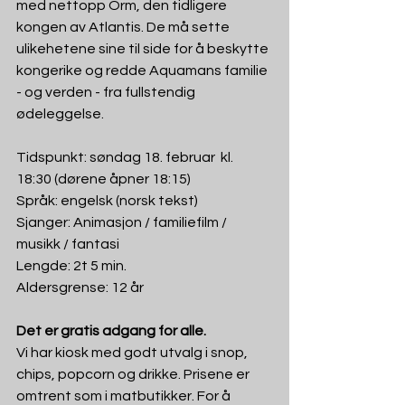
med nettopp Orm, den tidligere 
kongen av Atlantis. De må sette 
ulikehetene sine til side for å beskytte 
kongerike og redde Aquamans familie 
- og verden - fra fullstendig 
ødeleggelse.
Tidspunkt: søndag 18. februar  kl. 
18:30 (dørene åpner 18:15)
Språk: engelsk (norsk tekst)
Sjanger: Animasjon / familiefilm / 
musikk / fantasi
Lengde: 2t 5 min.
Aldersgrense: 12 år
Det er gratis adgang for alle.
Vi har kiosk med godt utvalg i snop, 
chips, popcorn og drikke. Prisene er 
omtrent som i matbutikker. For å 