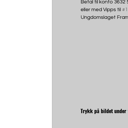
Betal til konto 3632
eller med Vipps til 
#1
Ungdomslaget Fram
Trykk på bildet under