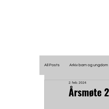
ULF
Ungdomslaget
All Posts
Arkiv barn og ungdom
F
r
amsteg
2. feb. 2024
CalendarEvents
Framsteg
Årsmøte 2
Kontakt
Nyhetsbrev