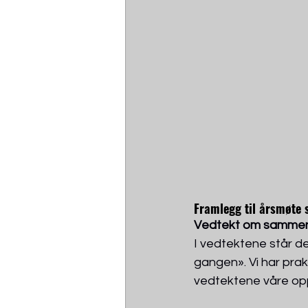
Framlegg til årsmøte 
Vedtekt om sammen
I vedtektene står de
gangen». Vi har prak
vedtektene våre op