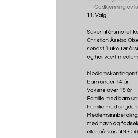
      Godkjenning av
11. Valg
Saker til årsmøtet ka
Christian Åsebø Ols
senest 1 uke før år
og har vært medlem 
Medlemskontingent p
Medlemsinnbetalinge
med navn og fødsels
eller på sms til 930 4