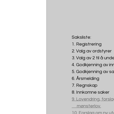
Saksliste:
1. Registrering
2. Valg av ordstyrer
3. Valg av 2 til å und
4. Godkjenning av inn
5. Godkjenning av sa
6. Årsmelding
7. Regnskap
8. Innkomne saker
9. Lovendring, forsla
     mønsterlov.
10. Forslag om ny u