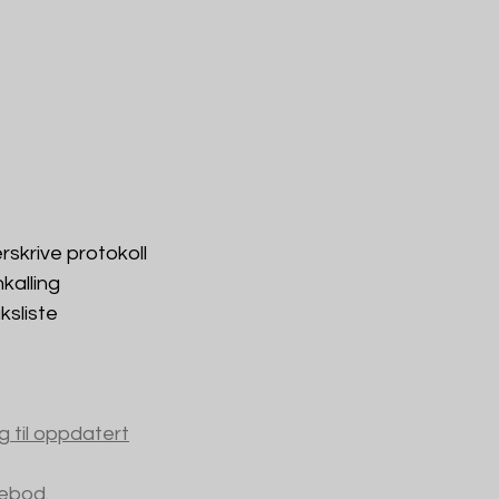
erskrive protokoll
kalling
ksliste
g til oppdatert
tebod.