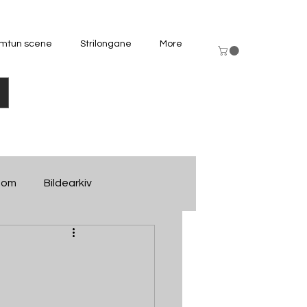
mtun scene
Strilongane
More
dom
Bildearkiv
nfo
Kino-arkiv
gdomslaget