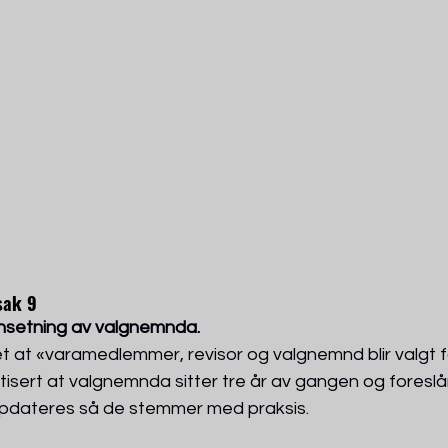
sak 9 
setning av valgnemnda. 
t at «varamedlemmer, revisor og valgnemnd blir valgt f
tisert at valgnemnda sitter tre år av gangen og foreslår
pdateres så de stemmer med praksis.