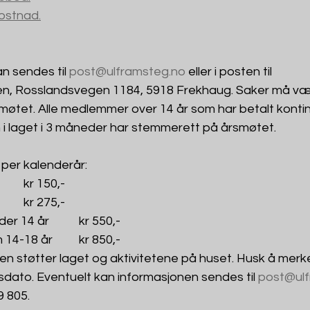
 kostnad.
n sendes til 
post@ulframsteg.no
 eller i posten til
en, Rosslandsvegen 1184, 5918 Frekhaug. Saker må væ
smøtet. Alle medlemmer over 14 år som har betalt konti
i laget i 3 måneder har stemmerett på årsmøtet. 
er kalenderår: 
Barn under 14 år 		kr 150,- 
Voksne over 18 år 		kr 275,- 
Familie med barn under 14 år 	kr 550,-
Familie med ungdom 14-18 år 	kr 850,-
n støtter laget og aktivitetene på huset. Husk å merke
dato. Eventuelt kan informasjonen sendes til 
post@ulf
9 805.