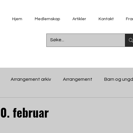
Hjem
Medlemskap
Artikler
Kontakt
Fra
Arrangement arkiv
Arrangement
Barn og ung
 i bygda
Dokumenter
Kino
Historie
Kino-i
0. februar
spill- og filmklubb
Økonomi
Støttespelarar
Un