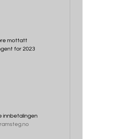
re mottatt 
ngent for 2023 
 innbetalingen 
ramsteg.no