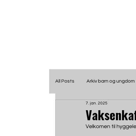
ULF
Ungdomslaget
All Posts
Arkiv barn og ungdom
F
r
amsteg
7. jan. 2025
CalendarEvents
Framsteg
Vaksenkaf
Velkomen til hyggele
Kontakt
Nyhetsbrev