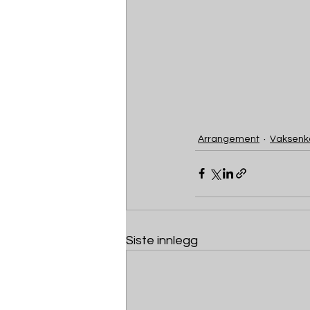
Arrangement
Vaksenk
Siste innlegg