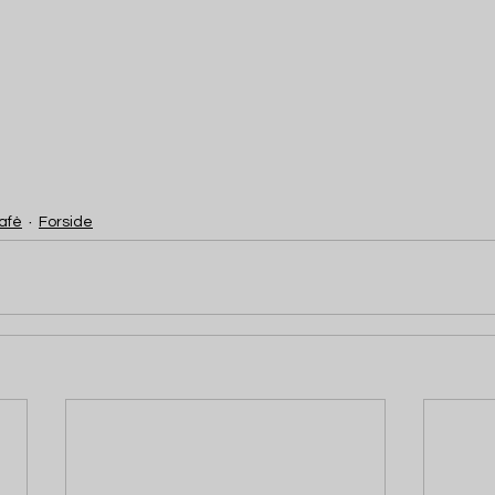
afè
Forside