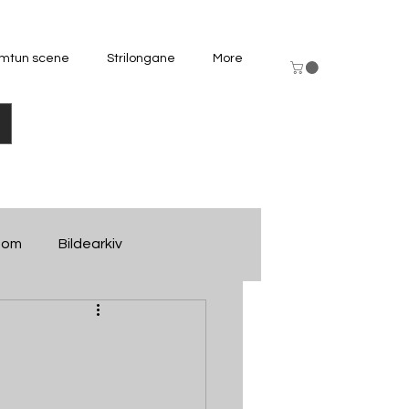
mtun scene
Strilongane
More
dom
Bildearkiv
nfo
Kino-arkiv
gdomslaget