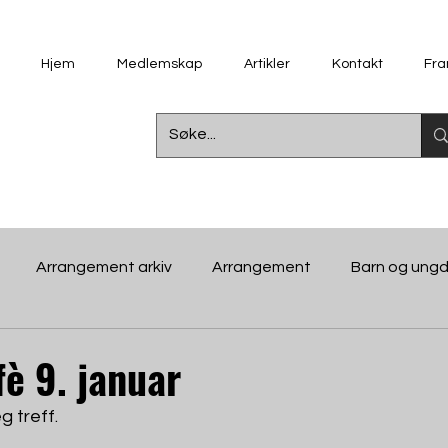
Hjem
Medlemskap
Artikler
Kontakt
Fra
Arrangement arkiv
Arrangement
Barn og ung
 i bygda
Dokumenter
Kino
Historie
Kino-i
è 9. januar
g treff.
spill- og filmklubb
Økonomi
Støttespelarar
Un